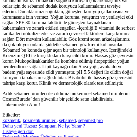
kullanabilirsiniz. Dudakları soğukta kuruyan çok arkadaşımız var
onlar için de sebamed dudak koruyucu kullanmalarını tavsiye
ederim. Dudaklarınızı soğuktan, güneşten koruyup çatlamasına ve
kurumasına izin vermez. Yoğun koruma, yatıştırıcı ve yenileyici etki
sağlar. SPF 30 koruma faktörü ile güneşten kaynaklanan
kabarmaları ve zararlı etkileri engeller. -İçerdiği E vitamini ile serbest
radikalleri nötralize eder ve zararlı çevresel faktörlere karşı koruma
sağlar. Dört mevsim kullanılabilir. Göz kremi soran arkadaşlarımız
da çok oluyor onlarda şiddetle sebamed göz kremi kullansınlar.
Sebamed bu konuda çığır açan bir teknoloji kullanıyor. İçeriğindeki
Koenzim Q10 ile kırışıklıklara karşı cildi korur. Hassas göz çevresini
korur. Mukopolisakkaritler ile kombine edilmiş fitopeptitler yoğun
nemlendirme sağlar. Lipit kaynağı olan Shea yağı, avokado ve
badem yağı sayesinde cildi yumuşatır. pH 5.5 değeri ile cildin doğal
koruyucu tabakasını sağlıklı tutar. Bisabolol ile hassas göz çevresini
tahrişe karşı korur. Klinik ve dermatolojik olarak test edilmiştir.
Artık sebamed ürünleri ile cildimiz mükemmel sebamed ürünlerini
CosmoBurada’ dan güvenilir bir şekilde satın alabilirsiniz.
Tükenmeden Alın !
Etiketler:
kozmetik
,
kozmetik ürünleri
,
sebamed
,
sebamed pro
Daha yeni
Tuzsuz Şampuan Ne İşe Yarar ?
Listeye geri dön
Daha eski
Morfose Ürünleri ve Fiyatları