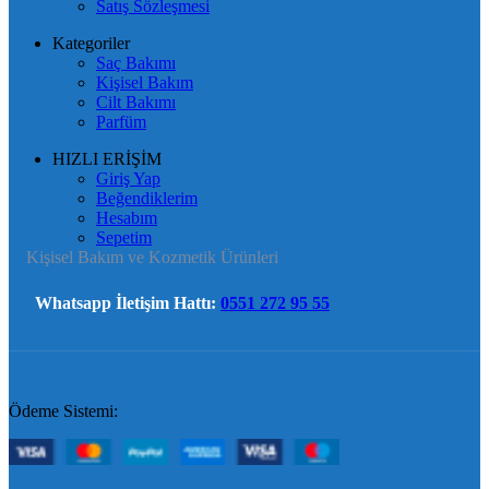
Satış Sözleşmesi
Kategoriler
Saç Bakımı
Kişisel Bakım
Cilt Bakımı
Parfüm
HIZLI ERİŞİM
Giriş Yap
Beğendiklerim
Hesabım
Sepetim
Kişisel Bakım ve Kozmetik Ürünleri
Whatsapp İletişim Hattı:
0551 272 95 55
Ödeme Sistemi: