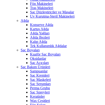
Fön Makineleri
Traş Makineleri
Saç Düzleştiriciler ve Maşalar
Uv Kurutma-Steril Makineleri
Ağda
Konserve Ağda
Kartuş Ağda
Ağda Yağları
Ağda Bezleri
Kalıp Ağda
Tek Kullanımlık Ağdalar
Saç Boyaları
Kuaför Saç Boyaları
Oksidanlar
Saç Açıcıları
Saç Bakım Ürünleri
Şampuanlar
Saç Kremleri
Saç Maskeleri
Saç Serumları
Perma Grubu
Saç Spreyleri
Keratinler
Wax Çeşitleri
Fön Suları