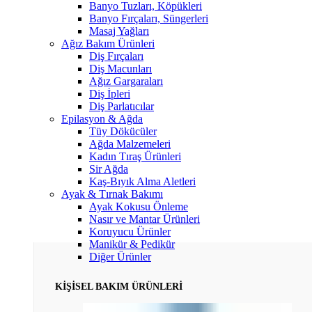
Banyo Tuzları, Köpükleri
Banyo Fırçaları, Süngerleri
Masaj Yağları
Ağız Bakım Ürünleri
Diş Fırçaları
Diş Macunları
Ağız Gargaraları
Diş İpleri
Diş Parlatıcılar
Epilasyon & Ağda
Tüy Dökücüler
Ağda Malzemeleri
Kadın Tıraş Ürünleri
Sir Ağda
Kaş-Bıyık Alma Aletleri
Ayak & Tırnak Bakımı
Ayak Kokusu Önleme
Nasır ve Mantar Ürünleri
Koruyucu Ürünler
Manikür & Pedikür
Diğer Ürünler
KİŞİSEL BAKIM ÜRÜNLERİ