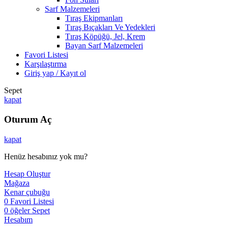
Sarf Malzemeleri
Tıraş Ekipmanları
Tıraş Bıçakları Ve Yedekleri
Tıraş Köpüğü, Jel, Krem
Bayan Sarf Malzemeleri
Favori Listesi
Karşılaştırma
Giriş yap / Kayıt ol
Sepet
kapat
Oturum Aç
kapat
Henüz hesabınız yok mu?
Hesap Oluştur
Mağaza
Kenar çubuğu
0
Favori Listesi
0
öğeler
Sepet
Hesabım