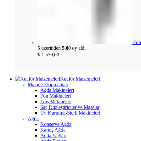
Fön
5 üzerinden
5.00
oy aldı
₺
1.550,00
Kuaför Malzemeleri
Makine Ekipmanları
Ağda Makineleri
Fön Makineleri
Traş Makineleri
Saç Düzleştiriciler ve Maşalar
Uv Kurutma-Steril Makineleri
Ağda
Konserve Ağda
Kartuş Ağda
Ağda Yağları