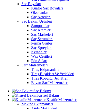
Saç Boyaları
Kuaför Saç Boyaları
Oksidanlar
Saç Açıcıları
Saç Bakım Ürünleri
Şampuanlar
Saç Kremleri
Saç Maskeleri
Saç Serumları
Perma Grubu
Saç Spreyleri
Keratinler
Wax Çeşitleri
Fön Suları
Sarf Malzemeleri
Tıraş Ekipmanları
Tıraş Bıçakları Ve Yedekleri
Tıraş Köpüğü, Jel, Krem
Bayan Sarf Malzemeleri
Saç Bakımı
Kişisel Bakım
Kuaför Malzemeleri
Makine Ekipmanları
Ağda Makineleri