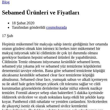
Blog
Sebamed Ürünleri ve Fiyatları
18 Şubat 2020
Tarafından gönderildi
cosmoburada
17
Şub
Hepimiz mükemmel bir makyaja sahip isteriz girdiğimiz her ortamda
oranın gözdesi olmak kim istemez ki herkes ister mükemmel bir
makyaj istiyorsak tabi ki cildimizin de çok iyi durumda olması
gerekiyor bunların hepsini sebamed ürünleri ile yapabilirsiniz.
Cildinizin Temiz olmasını istiyorsanız kesinlikle sebamed krem,
sebamed yüz yıkama jeli ve sebamed yüz temizleme köpüklerini
denemenizi tavsiye ederim. Bana göre sebamed temizleme köpüğü
alıcaksanız kesinlikle sebamed clear face temizleme köpüğü
almalısınız. Sebamed clear face, yumuşak sabun ve alkali içermeyen
su ile aktif hale gelen bileşen yüksek cilt toleransı sağlar ve cildi
kurutmadan gözeneklerin derinlerine kadar nüfuz ederek nazikçe
temizler. Formül akneye sebep olan bakterileri 5 dakika içerisinde
öldürerek sivilcelere ve siyah noktalara karşı etkili bir şekilde karşı
koyar. Panthenol cildi rahatlatır ve yeniden canlandırır. Sivilcelerden
de şikayetçi iseniz ek olarak sebamed sivilce kremlerini