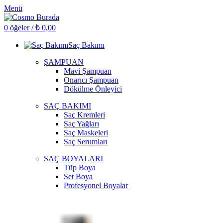
Menü
0
öğeler
/
₺
0,00
Saç Bakımı
ŞAMPUAN
Mavi Şampuan
Onarıcı Şampuan
Dökülme Önleyici
SAÇ BAKIMI
Saç Kremleri
Saç Yağları
Saç Maskeleri
Saç Serumları
SAÇ BOYALARI
Tüp Boya
Set Boya
Profesyonel Boyalar