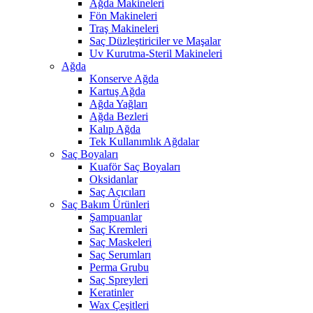
Ağda Makineleri
Fön Makineleri
Traş Makineleri
Saç Düzleştiriciler ve Maşalar
Uv Kurutma-Steril Makineleri
Ağda
Konserve Ağda
Kartuş Ağda
Ağda Yağları
Ağda Bezleri
Kalıp Ağda
Tek Kullanımlık Ağdalar
Saç Boyaları
Kuaför Saç Boyaları
Oksidanlar
Saç Açıcıları
Saç Bakım Ürünleri
Şampuanlar
Saç Kremleri
Saç Maskeleri
Saç Serumları
Perma Grubu
Saç Spreyleri
Keratinler
Wax Çeşitleri