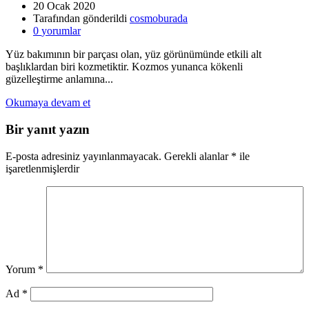
20 Ocak 2020
Tarafından gönderildi
cosmoburada
0
yorumlar
Yüz bakımının bir parçası olan, yüz görünümünde etkili alt
başlıklardan biri kozmetiktir. Kozmos yunanca kökenli
güzelleştirme anlamına...
Okumaya devam et
Bir yanıt yazın
E-posta adresiniz yayınlanmayacak.
Gerekli alanlar
*
ile
işaretlenmişlerdir
Yorum
*
Ad
*