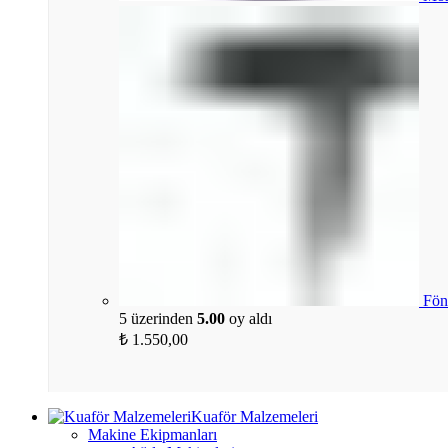
Fön
5 üzerinden
5.00
oy aldı
₺
1.550,00
Kuaför Malzemeleri
Makine Ekipmanları