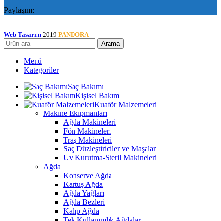
Paylaşım:
Web Tasarım
2019
PANDORA
Arama
Menü
Kategoriler
Saç Bakımı
Kişisel Bakım
Kuaför Malzemeleri
Makine Ekipmanları
Ağda Makineleri
Fön Makineleri
Traş Makineleri
Saç Düzleştiriciler ve Maşalar
Uv Kurutma-Steril Makineleri
Ağda
Konserve Ağda
Kartuş Ağda
Ağda Yağları
Ağda Bezleri
Kalıp Ağda
Tek Kullanımlık Ağdalar