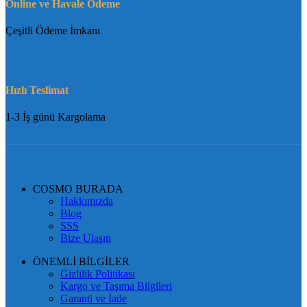
Online ve Havale Ödeme
Çeşitli Ödeme İmkanı
Hızlı Teslimat
1-3 İş günü Kargolama
COSMO BURADA
Hakkımızda
Blog
SSS
Bize Ulaşın
ÖNEMLİ BİLGİLER
Gizlilik Politikası
Kargo ve Taşıma Bilgileri
Garanti ve İade