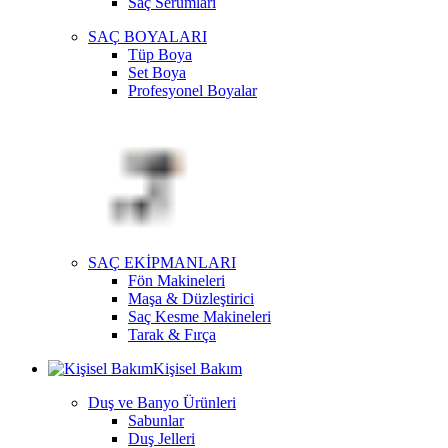
Saç Serumları
SAÇ BOYALARI
Tüp Boya
Set Boya
Profesyonel Boyalar
SAÇ EKİPMANLARI
Fön Makineleri
Maşa & Düzleştirici
Saç Kesme Makineleri
Tarak & Fırça
Kişisel Bakım
Duş ve Banyo Ürünleri
Sabunlar
Duş Jelleri