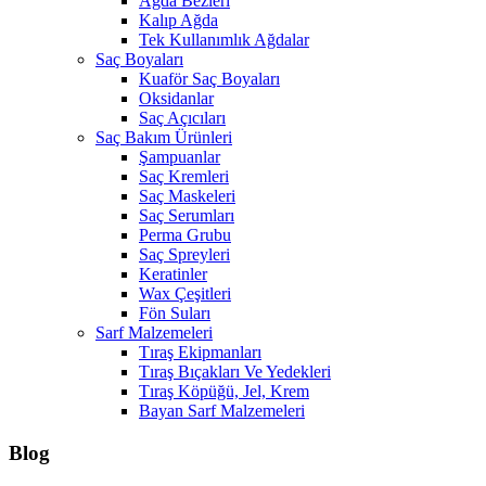
Ağda Bezleri
Kalıp Ağda
Tek Kullanımlık Ağdalar
Saç Boyaları
Kuaför Saç Boyaları
Oksidanlar
Saç Açıcıları
Saç Bakım Ürünleri
Şampuanlar
Saç Kremleri
Saç Maskeleri
Saç Serumları
Perma Grubu
Saç Spreyleri
Keratinler
Wax Çeşitleri
Fön Suları
Sarf Malzemeleri
Tıraş Ekipmanları
Tıraş Bıçakları Ve Yedekleri
Tıraş Köpüğü, Jel, Krem
Bayan Sarf Malzemeleri
Blog