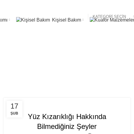
KATEGORI SEÇIN
kımı
Kişisel Bakım
ket Arşivi: kozm
GENEL
17
ŞUB
Yüz Kızarıklığı Hakkında
Bilmediğiniz Şeyler