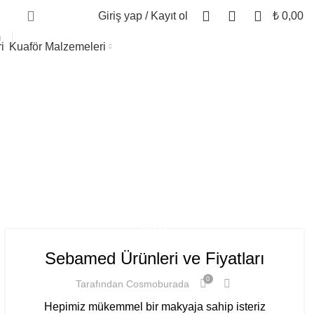
0
0
0
Giriş yap / Kayıt ol
₺
0,00
Kuaför Malzemeleri
etik
BLOG
Sebamed Ürünleri ve Fiyatları
0
Tarafından
Cosmoburada
Hepimiz mükemmel bir makyaja sahip isteriz