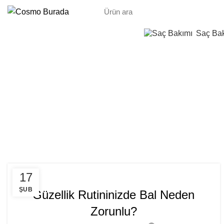
Saç Ba
Eti
GENEL
17
ŞUB
Güzellik Rutininizde Bal Neden
Zorunlu?