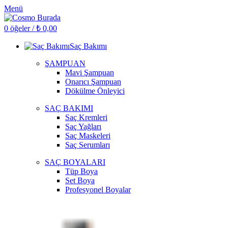
Menü
0
öğeler
/
₺
0,00
Saç Bakımı
ŞAMPUAN
Mavi Şampuan
Onarıcı Şampuan
Dökülme Önleyici
SAÇ BAKIMI
Saç Kremleri
Saç Yağları
Saç Maskeleri
Saç Serumları
SAÇ BOYALARI
Tüp Boya
Set Boya
Profesyonel Boyalar