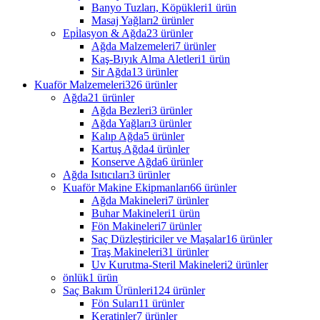
Banyo Tuzları, Köpükleri
1 ürün
Masaj Yağları
2 ürünler
Epi̇lasyon & Ağda
23 ürünler
Ağda Malzemeleri
7 ürünler
Kaş-Bıyık Alma Aletleri
1 ürün
Sir Ağda
13 ürünler
Kuaför Malzemeleri
326 ürünler
Ağda
21 ürünler
Ağda Bezleri
3 ürünler
Ağda Yağları
3 ürünler
Kalıp Ağda
5 ürünler
Kartuş Ağda
4 ürünler
Konserve Ağda
6 ürünler
Ağda Isıtıcıları
3 ürünler
Kuaför Makine Ekipmanları
66 ürünler
Ağda Makineleri
7 ürünler
Buhar Makineleri
1 ürün
Fön Makineleri
7 ürünler
Saç Düzleştiriciler ve Maşalar
16 ürünler
Traş Makineleri
31 ürünler
Uv Kurutma-Steril Makineleri
2 ürünler
önlük
1 ürün
Saç Bakım Ürünleri
124 ürünler
Fön Suları
11 ürünler
Keratinler
7 ürünler