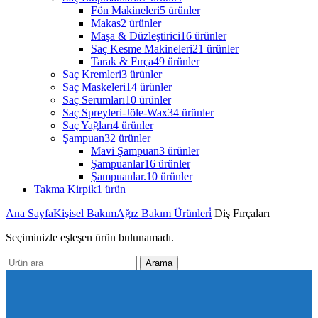
Fön Makineleri
5 ürünler
Makas
2 ürünler
Maşa & Düzleştirici
16 ürünler
Saç Kesme Makineleri
21 ürünler
Tarak & Fırça
49 ürünler
Saç Kremleri
3 ürünler
Saç Maskeleri
14 ürünler
Saç Serumları
10 ürünler
Saç Spreyleri-Jöle-Wax
34 ürünler
Saç Yağları
4 ürünler
Şampuan
32 ürünler
Mavi Şampuan
3 ürünler
Şampuanlar
16 ürünler
Şampuanlar.
10 ürünler
Takma Kirpik
1 ürün
Ana Sayfa
Kişisel Bakım
Ağız Bakım Ürünleri̇
Diş Fırçaları
Seçiminizle eşleşen ürün bulunamadı.
Arama