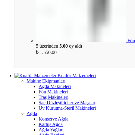
Fön
5 üzerinden
5.00
oy aldı
₺
1.550,00
Kuaför Malzemeleri
Makine Ekipmanları
Ağda Makineleri
Fön Makineleri
Traş Makineleri
Saç Düzleştiriciler ve Maşalar
Uv Kurutma-Steril Makineleri
Ağda
Konserve Ağda
Kartuş Ağda
Ağda Yağları