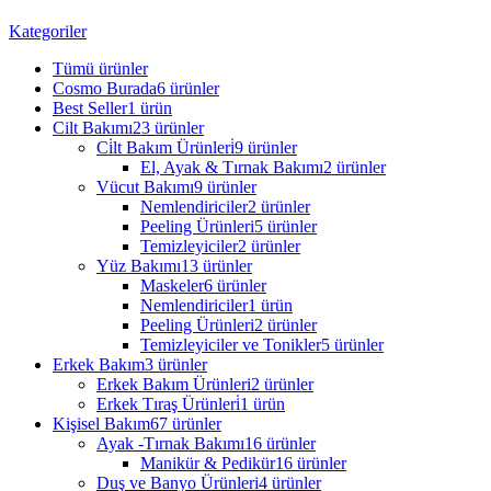
Kategoriler
Tümü
ürünler
Cosmo Burada
6 ürünler
Best Seller
1 ürün
Cilt Bakımı
23 ürünler
Ci̇lt Bakım Ürünleri̇
9 ürünler
El, Ayak & Tırnak Bakımı
2 ürünler
Vücut Bakımı
9 ürünler
Nemlendiriciler
2 ürünler
Peeling Ürünleri
5 ürünler
Temizleyiciler
2 ürünler
Yüz Bakımı
13 ürünler
Maskeler
6 ürünler
Nemlendiriciler
1 ürün
Peeling Ürünleri
2 ürünler
Temizleyiciler ve Tonikler
5 ürünler
Erkek Bakım
3 ürünler
Erkek Bakım Ürünleri
2 ürünler
Erkek Tıraş Ürünleri̇
1 ürün
Kişisel Bakım
67 ürünler
Ayak -Tırnak Bakımı
16 ürünler
Manikür & Pedikür
16 ürünler
Duş ve Banyo Ürünleri
4 ürünler