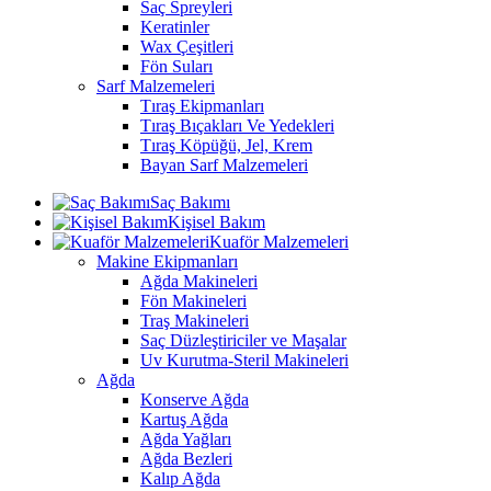
Saç Spreyleri
Keratinler
Wax Çeşitleri
Fön Suları
Sarf Malzemeleri
Tıraş Ekipmanları
Tıraş Bıçakları Ve Yedekleri
Tıraş Köpüğü, Jel, Krem
Bayan Sarf Malzemeleri
Saç Bakımı
Kişisel Bakım
Kuaför Malzemeleri
Makine Ekipmanları
Ağda Makineleri
Fön Makineleri
Traş Makineleri
Saç Düzleştiriciler ve Maşalar
Uv Kurutma-Steril Makineleri
Ağda
Konserve Ağda
Kartuş Ağda
Ağda Yağları
Ağda Bezleri
Kalıp Ağda