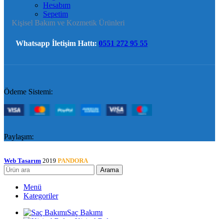
Hesabım
Sepetim
Kişisel Bakım ve Kozmetik Ürünleri
Whatsapp İletişim Hattı:
0551 272 95 55
Ödeme Sistemi:
Paylaşım:
Web Tasarım
2019
PANDORA
Arama
Menü
Kategoriler
Saç Bakımı