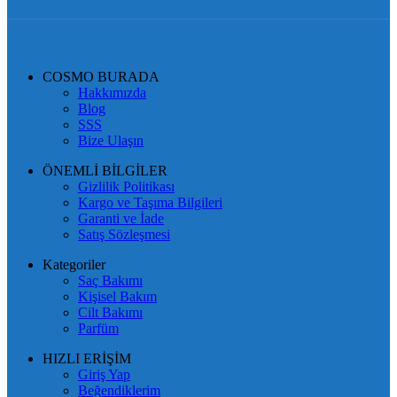
COSMO BURADA
Hakkımızda
Blog
SSS
Bize Ulaşın
ÖNEMLİ BİLGİLER
Gizlilik Politikası
Kargo ve Taşıma Bilgileri
Garanti ve İade
Satış Sözleşmesi
Kategoriler
Saç Bakımı
Kişisel Bakım
Cilt Bakımı
Parfüm
HIZLI ERİŞİM
Giriş Yap
Beğendiklerim