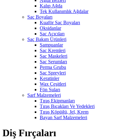
Ağda Bezleri
Kalıp Ağda
Tek Kullanımlık Ağdalar
Saç Boyaları
Kuaför Saç Boyaları
Oksidanlar
Saç Açıcıları
Saç Bakım Ürünleri
Şampuanlar
Saç Kremleri
Saç Maskeleri
Saç Serumları
Perma Grubu
Saç Spreyleri
Keratinler
Wax Çeşitleri
Fön Suları
Sarf Malzemeleri
Tıraş Ekipmanları
Tıraş Bıçakları Ve Yedekleri
Tıraş Köpüğü, Jel, Krem
Bayan Sarf Malzemeleri
Diş Fırçaları