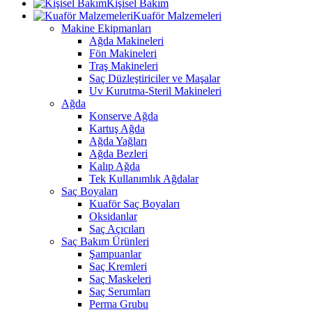
Kişisel Bakım
Kuaför Malzemeleri
Makine Ekipmanları
Ağda Makineleri
Fön Makineleri
Traş Makineleri
Saç Düzleştiriciler ve Maşalar
Uv Kurutma-Steril Makineleri
Ağda
Konserve Ağda
Kartuş Ağda
Ağda Yağları
Ağda Bezleri
Kalıp Ağda
Tek Kullanımlık Ağdalar
Saç Boyaları
Kuaför Saç Boyaları
Oksidanlar
Saç Açıcıları
Saç Bakım Ürünleri
Şampuanlar
Saç Kremleri
Saç Maskeleri
Saç Serumları
Perma Grubu