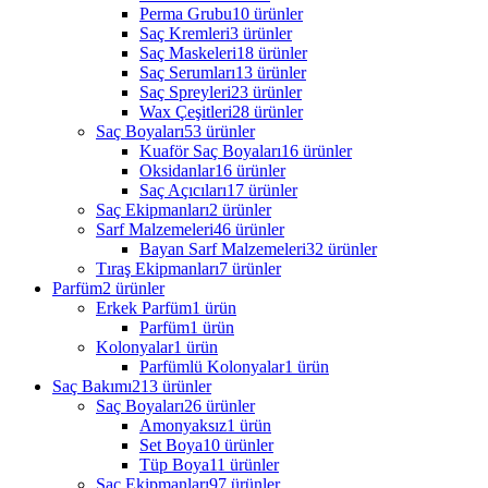
Perma Grubu
10 ürünler
Saç Kremleri
3 ürünler
Saç Maskeleri
18 ürünler
Saç Serumları
13 ürünler
Saç Spreyleri
23 ürünler
Wax Çeşitleri
28 ürünler
Saç Boyaları
53 ürünler
Kuaför Saç Boyaları
16 ürünler
Oksidanlar
16 ürünler
Saç Açıcıları
17 ürünler
Saç Ekipmanları
2 ürünler
Sarf Malzemeleri
46 ürünler
Bayan Sarf Malzemeleri
32 ürünler
Tıraş Ekipmanları
7 ürünler
Parfüm
2 ürünler
Erkek Parfüm
1 ürün
Parfüm
1 ürün
Kolonyalar
1 ürün
Parfümlü Kolonyalar
1 ürün
Saç Bakımı
213 ürünler
Saç Boyaları
26 ürünler
Amonyaksız
1 ürün
Set Boya
10 ürünler
Tüp Boya
11 ürünler
Saç Ekipmanları
97 ürünler