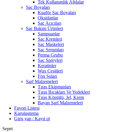
Tek Kullanımlık Ağdalar
Saç Boyaları
Kuaför Saç Boyaları
Oksidanlar
Saç Açıcıları
Saç Bakım Ürünleri
Şampuanlar
Saç Kremleri
Saç Maskeleri
Saç Serumları
Perma Grubu
Saç Spreyleri
Keratinler
Wax Çeşitleri
Fön Suları
Sarf Malzemeleri
Tıraş Ekipmanları
Tıraş Bıçakları Ve Yedekleri
Tıraş Köpüğü, Jel, Krem
Bayan Sarf Malzemeleri
Favori Listesi
Karşılaştırma
Giriş yap / Kayıt ol
Sepet