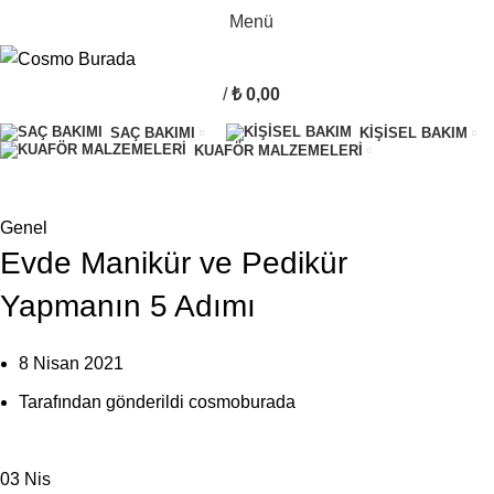
Menü
/
₺
0,00
SAÇ BAKIMI
KIŞISEL BAKIM
KUAFÖR MALZEMELERI
Blog
Genel
Evde Manikür ve Pedikür
Yapmanın 5 Adımı
8 Nisan 2021
Tarafından gönderildi
cosmoburada
03
Nis