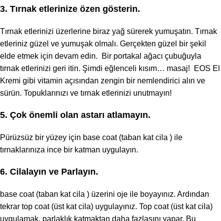
3. Tırnak etlerinize özen gösterin.
Tırnak etlerinizi üzerlerine biraz yağ sürerek yumuşatın. Tırnak
etleriniz güzel ve yumuşak olmalı. Gerçekten güzel bir şekil
elde etmek için devam edin. Bir
portakal ağacı çubuğuyla
tırnak etlerinizi geri itin. Şimdi eğlenceli kısım… masaj!
EOS El
Kremi
gibi vitamin açısından zengin bir nemlendirici alın ve
sürün. Topuklarınızı ve tırnak etlerinizi unutmayın!
5. Çok önemli olan astarı atlamayın.
Pürüzsüz bir yüzey için base coat (taban kat cila ) ile
tırnaklarınıza ince bir katman uygulayın.
6. Cilalayın ve Parlayın.
base coat (taban kat cila ) üzerini oje ile boyayınız. Ardından
tekrar top coat (üst kat cila) uygulayınız. Top coat (üst kat cila)
uygulamak, parlaklık katmaktan daha fazlasını yapar. Bu