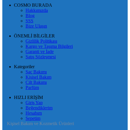
COSMO BURADA
Hakkımızda
Blog
SSS
Bize Ulaşın
ÖNEMLİ BİLGİLER
Gizlilik Politikası
Kargo ve Taşıma Bilgileri
Garanti ve İade
Satış Sözleşmesi
Kategoriler
Saç Bakımı
Kişisel Bakım
Cilt Bakımı
Parfüm
HIZLI ERİŞİM
Giriş Yap
Beğendiklerim
Hesabım
Sepetim
Kişisel Bakım ve Kozmetik Ürünleri