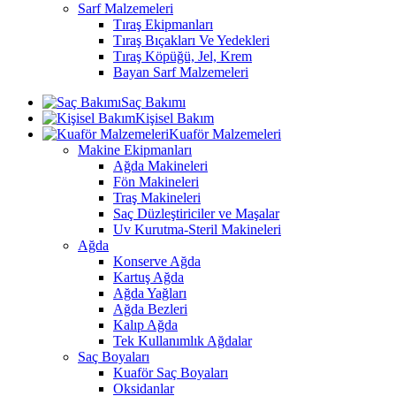
Sarf Malzemeleri
Tıraş Ekipmanları
Tıraş Bıçakları Ve Yedekleri
Tıraş Köpüğü, Jel, Krem
Bayan Sarf Malzemeleri
Saç Bakımı
Kişisel Bakım
Kuaför Malzemeleri
Makine Ekipmanları
Ağda Makineleri
Fön Makineleri
Traş Makineleri
Saç Düzleştiriciler ve Maşalar
Uv Kurutma-Steril Makineleri
Ağda
Konserve Ağda
Kartuş Ağda
Ağda Yağları
Ağda Bezleri
Kalıp Ağda
Tek Kullanımlık Ağdalar
Saç Boyaları
Kuaför Saç Boyaları
Oksidanlar