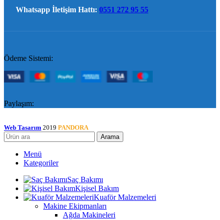
Whatsapp İletişim Hattı:
0551 272 95 55
Ödeme Sistemi:
Paylaşım:
Web Tasarım
2019
PANDORA
Arama
Menü
Kategoriler
Saç Bakımı
Kişisel Bakım
Kuaför Malzemeleri
Makine Ekipmanları
Ağda Makineleri