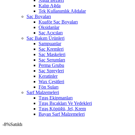
Ağda Bezleri
Kalıp Ağda
Tek Kullanımlık Ağdalar
Saç Boyaları
Kuaför Saç Boyaları
Oksidanlar
Saç Açıcıları
Saç Bakım Ürünleri
Şampuanlar
Saç Kremleri
Saç Maskeleri
Saç Serumları
Perma Grubu
Saç Spreyleri
Keratinler
Wax Çeşitleri
Fön Suları
Sarf Malzemeleri
Tıraş Ekipmanları
Tıraş Bıçakları Ve Yedekleri
Tıraş Köpüğü, Jel, Krem
Bayan Sarf Malzemeleri
-8%
Satıldı