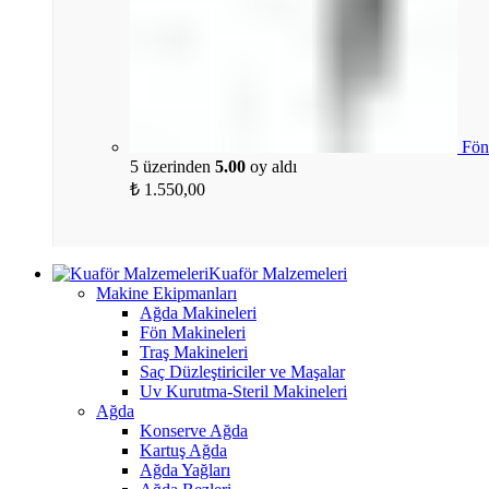
Fön
5 üzerinden
5.00
oy aldı
₺
1.550,00
Kuaför Malzemeleri
Makine Ekipmanları
Ağda Makineleri
Fön Makineleri
Traş Makineleri
Saç Düzleştiriciler ve Maşalar
Uv Kurutma-Steril Makineleri
Ağda
Konserve Ağda
Kartuş Ağda
Ağda Yağları