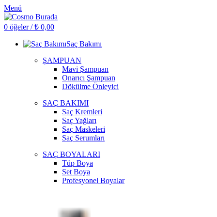
Menü
0
öğeler
/
₺
0,00
Saç Bakımı
ŞAMPUAN
Mavi Şampuan
Onarıcı Şampuan
Dökülme Önleyici
SAÇ BAKIMI
Saç Kremleri
Saç Yağları
Saç Maskeleri
Saç Serumları
SAÇ BOYALARI
Tüp Boya
Set Boya
Profesyonel Boyalar