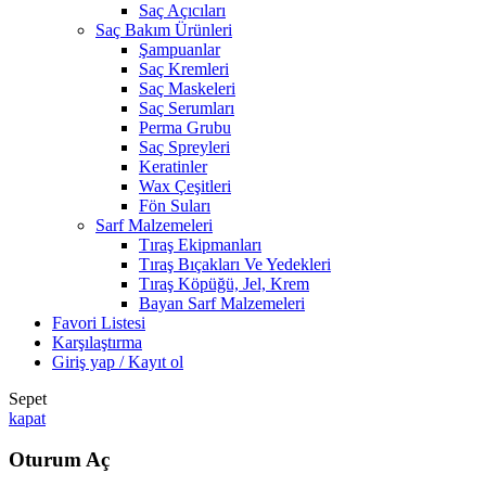
Saç Açıcıları
Saç Bakım Ürünleri
Şampuanlar
Saç Kremleri
Saç Maskeleri
Saç Serumları
Perma Grubu
Saç Spreyleri
Keratinler
Wax Çeşitleri
Fön Suları
Sarf Malzemeleri
Tıraş Ekipmanları
Tıraş Bıçakları Ve Yedekleri
Tıraş Köpüğü, Jel, Krem
Bayan Sarf Malzemeleri
Favori Listesi
Karşılaştırma
Giriş yap / Kayıt ol
Sepet
kapat
Oturum Aç