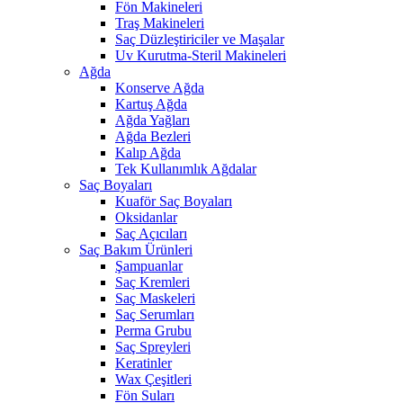
Fön Makineleri
Traş Makineleri
Saç Düzleştiriciler ve Maşalar
Uv Kurutma-Steril Makineleri
Ağda
Konserve Ağda
Kartuş Ağda
Ağda Yağları
Ağda Bezleri
Kalıp Ağda
Tek Kullanımlık Ağdalar
Saç Boyaları
Kuaför Saç Boyaları
Oksidanlar
Saç Açıcıları
Saç Bakım Ürünleri
Şampuanlar
Saç Kremleri
Saç Maskeleri
Saç Serumları
Perma Grubu
Saç Spreyleri
Keratinler
Wax Çeşitleri
Fön Suları