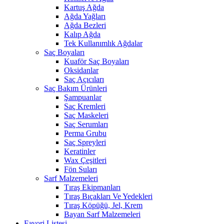
Kartuş Ağda
Ağda Yağları
Ağda Bezleri
Kalıp Ağda
Tek Kullanımlık Ağdalar
Saç Boyaları
Kuaför Saç Boyaları
Oksidanlar
Saç Açıcıları
Saç Bakım Ürünleri
Şampuanlar
Saç Kremleri
Saç Maskeleri
Saç Serumları
Perma Grubu
Saç Spreyleri
Keratinler
Wax Çeşitleri
Fön Suları
Sarf Malzemeleri
Tıraş Ekipmanları
Tıraş Bıçakları Ve Yedekleri
Tıraş Köpüğü, Jel, Krem
Bayan Sarf Malzemeleri
Favori Listesi