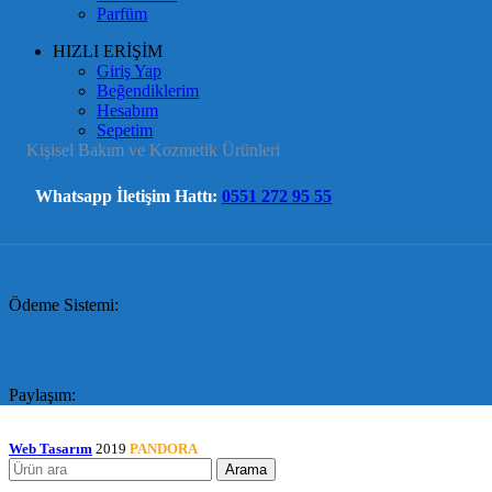
Parfüm
HIZLI ERİŞİM
Giriş Yap
Beğendiklerim
Hesabım
Sepetim
Kişisel Bakım ve Kozmetik Ürünleri
Whatsapp İletişim Hattı:
0551 272 95 55
Ödeme Sistemi:
Paylaşım:
Web Tasarım
2019
PANDORA
Arama