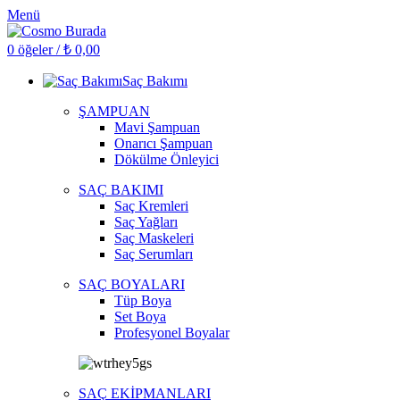
Menü
0
öğeler
/
₺
0,00
Saç Bakımı
ŞAMPUAN
Mavi Şampuan
Onarıcı Şampuan
Dökülme Önleyici
SAÇ BAKIMI
Saç Kremleri
Saç Yağları
Saç Maskeleri
Saç Serumları
SAÇ BOYALARI
Tüp Boya
Set Boya
Profesyonel Boyalar
SAÇ EKİPMANLARI