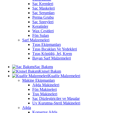
Saç Kremleri
Saç Maskeleri
Saç Serumları
Perma Grubu
Saç Spreyleri
Keratinler
Wax Çeşitleri
Fön Suları
Sarf Malzemeleri
Tıraş Ekipmanları
Tıraş Bıçakları Ve Yedekleri
Tıraş Köpüğü, Jel, Krem
Bayan Sarf Malzemeleri
Saç Bakımı
Kişisel Bakım
Kuaför Malzemeleri
Makine Ekipmanları
Ağda Makineleri
Fön Makineleri
Traş Makineleri
Saç Düzleştiriciler ve Maşalar
Uv Kurutma-Steril Makineleri
Ağda
Konserve Ağda