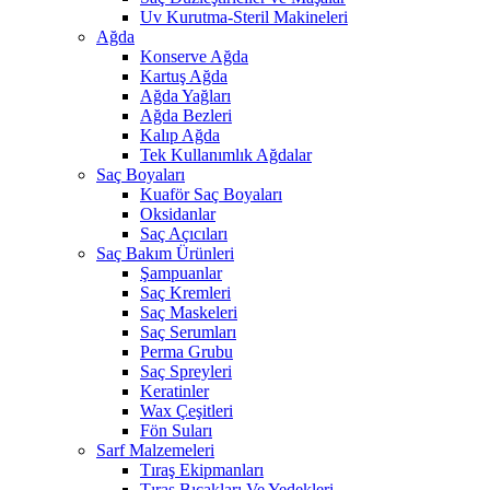
Uv Kurutma-Steril Makineleri
Ağda
Konserve Ağda
Kartuş Ağda
Ağda Yağları
Ağda Bezleri
Kalıp Ağda
Tek Kullanımlık Ağdalar
Saç Boyaları
Kuaför Saç Boyaları
Oksidanlar
Saç Açıcıları
Saç Bakım Ürünleri
Şampuanlar
Saç Kremleri
Saç Maskeleri
Saç Serumları
Perma Grubu
Saç Spreyleri
Keratinler
Wax Çeşitleri
Fön Suları
Sarf Malzemeleri
Tıraş Ekipmanları
Tıraş Bıçakları Ve Yedekleri