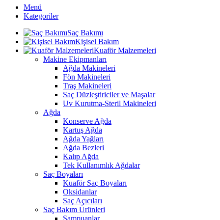
Menü
Kategoriler
Saç Bakımı
Kişisel Bakım
Kuaför Malzemeleri
Makine Ekipmanları
Ağda Makineleri
Fön Makineleri
Traş Makineleri
Saç Düzleştiriciler ve Maşalar
Uv Kurutma-Steril Makineleri
Ağda
Konserve Ağda
Kartuş Ağda
Ağda Yağları
Ağda Bezleri
Kalıp Ağda
Tek Kullanımlık Ağdalar
Saç Boyaları
Kuaför Saç Boyaları
Oksidanlar
Saç Açıcıları
Saç Bakım Ürünleri
Şampuanlar