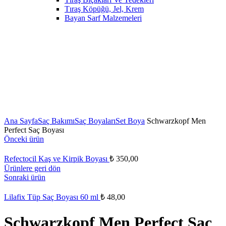
Tıraş Köpüğü, Jel, Krem
Bayan Sarf Malzemeleri
Ana Sayfa
Saç Bakımı
Saç Boyaları
Set Boya
Schwarzkopf Men
Perfect Saç Boyası
Önceki ürün
Refectocil Kaş ve Kirpik Boyası
₺
350,00
Ürünlere geri dön
Sonraki ürün
Lilafix Tüp Saç Boyası 60 ml
₺
48,00
Schwarzkopf Men Perfect Saç