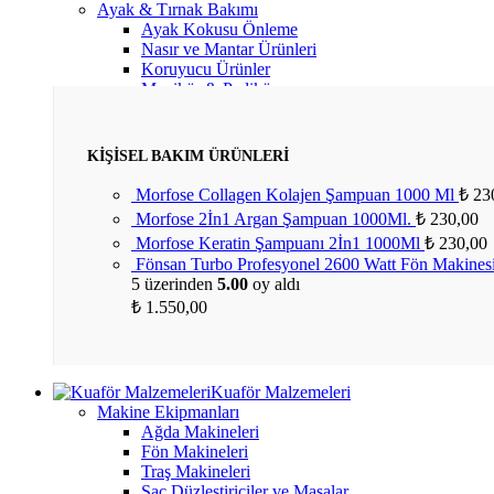
Ayak & Tırnak Bakımı
Ayak Kokusu Önleme
Nasır ve Mantar Ürünleri
Koruyucu Ürünler
Manikür & Pedikür
Diğer Ürünler
KİŞİSEL BAKIM ÜRÜNLERİ
Morfose Collagen Kolajen Şampuan 1000 Ml
₺
23
Morfose 2İn1 Argan Şampuan 1000Ml.
₺
230,00
Morfose Keratin Şampuanı 2İn1 1000Ml
₺
230,00
Fönsan Turbo Profesyonel 2600 Watt Fön Makine
5 üzerinden
5.00
oy aldı
₺
1.550,00
Kuaför Malzemeleri
Makine Ekipmanları
Ağda Makineleri
Fön Makineleri
Traş Makineleri
Saç Düzleştiriciler ve Maşalar