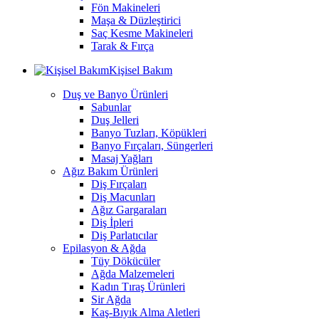
Fön Makineleri
Maşa & Düzleştirici
Saç Kesme Makineleri
Tarak & Fırça
Kişisel Bakım
Duş ve Banyo Ürünleri
Sabunlar
Duş Jelleri
Banyo Tuzları, Köpükleri
Banyo Fırçaları, Süngerleri
Masaj Yağları
Ağız Bakım Ürünleri
Diş Fırçaları
Diş Macunları
Ağız Gargaraları
Diş İpleri
Diş Parlatıcılar
Epilasyon & Ağda
Tüy Dökücüler
Ağda Malzemeleri
Kadın Tıraş Ürünleri
Sir Ağda
Kaş-Bıyık Alma Aletleri