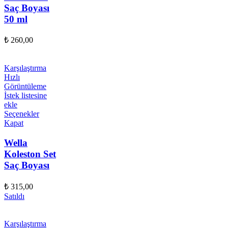
Saç Boyası
50 ml
₺
260,00
Karşılaştırma
Hızlı
Görüntüleme
İstek listesine
ekle
Seçenekler
Kapat
Wella
Koleston Set
Saç Boyası
₺
315,00
Satıldı
Karşılaştırma