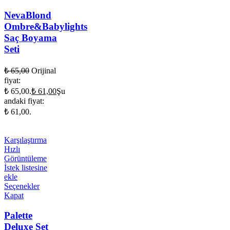
NevaBlond
Ombre&Babylights
Saç Boyama
Seti
₺
65,00
Orijinal
fiyat:
₺ 65,00.
₺
61,00
Şu
andaki fiyat:
₺ 61,00.
Karşılaştırma
Hızlı
Görüntüleme
İstek listesine
ekle
Seçenekler
Kapat
Palette
Deluxe Set