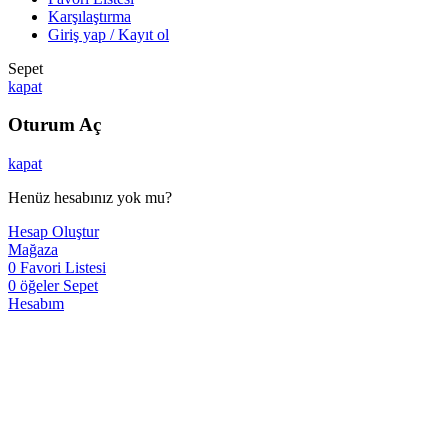
Karşılaştırma
Giriş yap / Kayıt ol
Sepet
kapat
Oturum Aç
kapat
Henüz hesabınız yok mu?
Hesap Oluştur
Mağaza
0
Favori Listesi
0
öğeler
Sepet
Hesabım