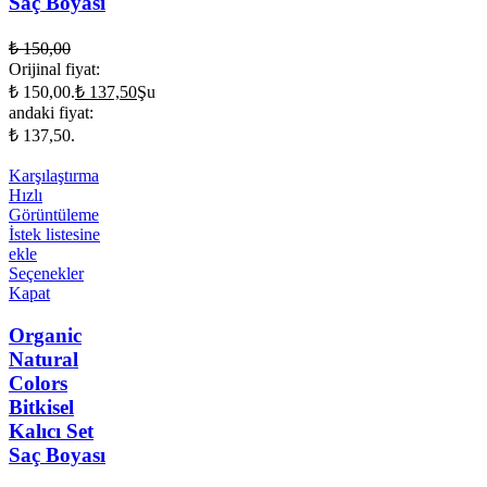
Saç Boyası
₺
150,00
Orijinal fiyat:
₺ 150,00.
₺
137,50
Şu
andaki fiyat:
₺ 137,50.
Karşılaştırma
Hızlı
Görüntüleme
İstek listesine
ekle
Seçenekler
Kapat
Organic
Natural
Colors
Bitkisel
Kalıcı Set
Saç Boyası