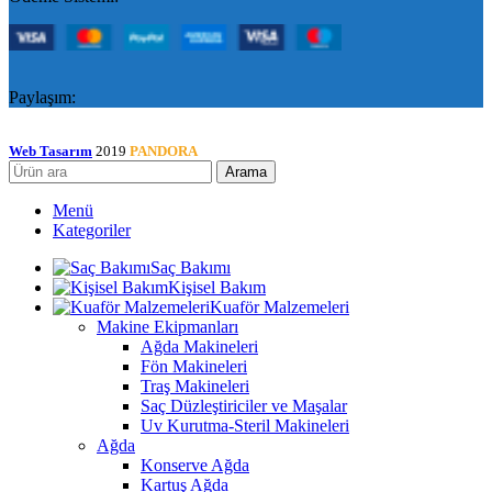
Paylaşım:
Web Tasarım
2019
PANDORA
Arama
Menü
Kategoriler
Saç Bakımı
Kişisel Bakım
Kuaför Malzemeleri
Makine Ekipmanları
Ağda Makineleri
Fön Makineleri
Traş Makineleri
Saç Düzleştiriciler ve Maşalar
Uv Kurutma-Steril Makineleri
Ağda
Konserve Ağda
Kartuş Ağda