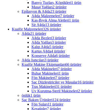
Banyo Tuzları, Köpükleri
1 ürün
Masaj Yağları
2 ürünler
Epi̇lasyon & Ağda
23 ürünler
Ağda Malzemeleri
7 ürünler
Kaş-Bıyık Alma Aletleri
1 ürün
Sir Ağda
13 ürünler
Kuaför Malzemeleri
326 ürünler
Ağda
21 ürünler
Ağda Bezleri
3 ürünler
Ağda Yağları
3 ürünler
Kalıp Ağda
5 ürünler
Kartuş Ağda
4 ürünler
Konserve Ağda
6 ürünler
Ağda Isıtıcıları
3 ürünler
Kuaför Makine Ekipmanları
66 ürünler
Ağda Makineleri
7 ürünler
Buhar Makineleri
1 ürün
Fön Makineleri
7 ürünler
Saç Düzleştiriciler ve Maşalar
16 ürünler
Traş Makineleri
31 ürünler
Uv Kurutma-Steril Makineleri
2 ürünler
önlük
1 ürün
Saç Bakım Ürünleri
124 ürünler
Fön Suları
11 ürünler
Keratinler
7 ürünler