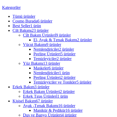
Kategoriler
Tümü
ürünler
Cosmo Burada
6 ürünler
Best Seller
1 ürün
Cilt Bakımı
23 ürünler
Ci̇lt Bakım Ürünleri̇
9 ürünler
El, Ayak & Tırnak Bakımı
2 ürünler
Vücut Bakımı
9 ürünler
Nemlendiriciler
2 ürünler
Peeling Ürünleri
5 ürünler
Temizleyiciler
2 ürünler
Yüz Bakımı
13 ürünler
Maskeler
6 ürünler
Nemlendiriciler
1 ürün
Peeling Ürünleri
2 ürünler
Temizleyiciler ve Tonikler
5 ürünler
Erkek Bakım
3 ürünler
Erkek Bakım Ürünleri
2 ürünler
Erkek Tıraş Ürünleri̇
1 ürün
Kişisel Bakım
67 ürünler
Ayak -Tırnak Bakımı
16 ürünler
Manikür & Pedikür
16 ürünler
Duş ve Banyo Ürünleri
4 ürünler