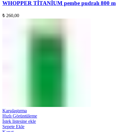
WHOPPER TİTANİUM pembe pudralı 800 m
₺
260,00
Karşılaştırma
Hızlı Görüntüleme
İstek listesine ekle
Sepete Ekle
Kapat