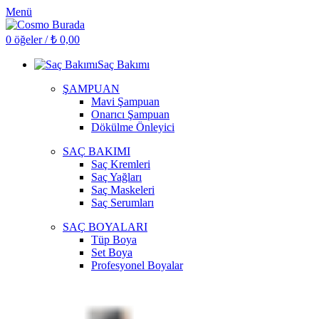
Menü
0
öğeler
/
₺
0,00
Saç Bakımı
ŞAMPUAN
Mavi Şampuan
Onarıcı Şampuan
Dökülme Önleyici
SAÇ BAKIMI
Saç Kremleri
Saç Yağları
Saç Maskeleri
Saç Serumları
SAÇ BOYALARI
Tüp Boya
Set Boya
Profesyonel Boyalar