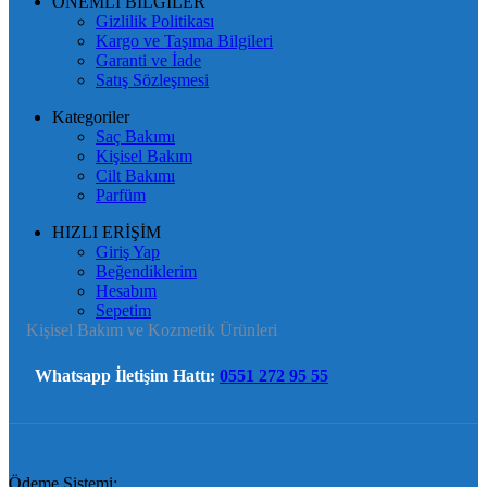
ÖNEMLİ BİLGİLER
Gizlilik Politikası
Kargo ve Taşıma Bilgileri
Garanti ve İade
Satış Sözleşmesi
Kategoriler
Saç Bakımı
Kişisel Bakım
Cilt Bakımı
Parfüm
HIZLI ERİŞİM
Giriş Yap
Beğendiklerim
Hesabım
Sepetim
Kişisel Bakım ve Kozmetik Ürünleri
Whatsapp İletişim Hattı:
0551 272 95 55
Ödeme Sistemi: