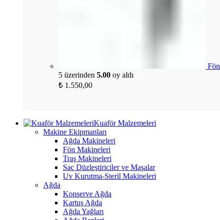
Fön
5 üzerinden
5.00
oy aldı
₺
1.550,00
Kuaför Malzemeleri
Makine Ekipmanları
Ağda Makineleri
Fön Makineleri
Traş Makineleri
Saç Düzleştiriciler ve Maşalar
Uv Kurutma-Steril Makineleri
Ağda
Konserve Ağda
Kartuş Ağda
Ağda Yağları