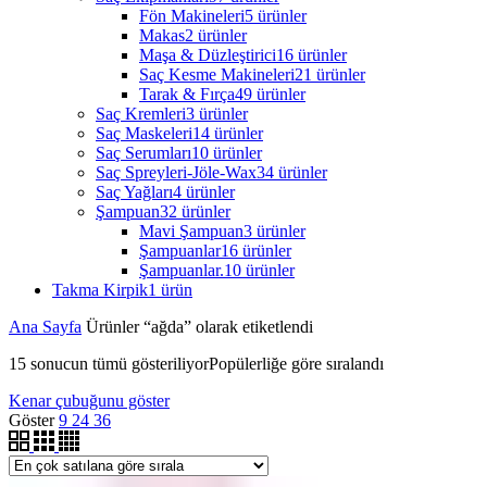
Fön Makineleri
5 ürünler
Makas
2 ürünler
Maşa & Düzleştirici
16 ürünler
Saç Kesme Makineleri
21 ürünler
Tarak & Fırça
49 ürünler
Saç Kremleri
3 ürünler
Saç Maskeleri
14 ürünler
Saç Serumları
10 ürünler
Saç Spreyleri-Jöle-Wax
34 ürünler
Saç Yağları
4 ürünler
Şampuan
32 ürünler
Mavi Şampuan
3 ürünler
Şampuanlar
16 ürünler
Şampuanlar.
10 ürünler
Takma Kirpik
1 ürün
Ana Sayfa
Ürünler “ağda” olarak etiketlendi
15 sonucun tümü gösteriliyor
Popülerliğe göre sıralandı
Kenar çubuğunu göster
Göster
9
24
36