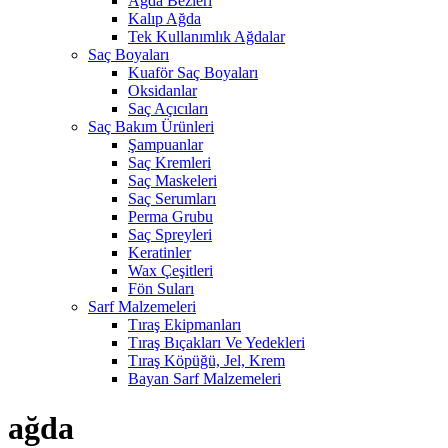
Ağda Bezleri
Kalıp Ağda
Tek Kullanımlık Ağdalar
Saç Boyaları
Kuaför Saç Boyaları
Oksidanlar
Saç Açıcıları
Saç Bakım Ürünleri
Şampuanlar
Saç Kremleri
Saç Maskeleri
Saç Serumları
Perma Grubu
Saç Spreyleri
Keratinler
Wax Çeşitleri
Fön Suları
Sarf Malzemeleri
Tıraş Ekipmanları
Tıraş Bıçakları Ve Yedekleri
Tıraş Köpüğü, Jel, Krem
Bayan Sarf Malzemeleri
ağda