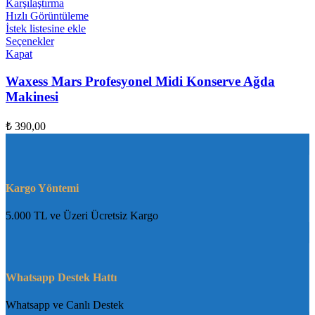
Karşılaştırma
Hızlı Görüntüleme
İstek listesine ekle
Seçenekler
Kapat
Waxess Mars Profesyonel Midi Konserve Ağda
Makinesi
₺
390,00
Kargo Yöntemi
5.000 TL ve Üzeri Ücretsiz Kargo
Whatsapp Destek Hattı
Whatsapp ve Canlı Destek