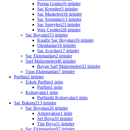
Perma Grubu
10 ürünler
Saç Kremleri
3 ürünler
Saç Maskeleri
18 ürünler
Saç Serumları
13 ürünler
Saç Spreyleri
23 ürünler
Wax Çeşitleri
28 ürünler
Saç Boyaları
53 ürünler
Kuaför Saç Boyaları
16 ürünler
Oksidanlar
16 ürünler
Saç Açıcıları
17 ürünler
Saç Ekipmanları
2 ürünler
Sarf Malzemeleri
46 ürünler
Bayan Sarf Malzemeleri
32 ürünler
Tıraş Ekipmanları
7 ürünler
Parfüm
2 ürünler
Erkek Parfüm
1 ürün
Parfüm
1 ürün
Kolonyalar
1 ürün
Parfümlü Kolonyalar
1 ürün
Saç Bakımı
213 ürünler
Saç Boyaları
26 ürünler
Amonyaksız
1 ürün
Set Boya
10 ürünler
Tüp Boya
11 ürünler
Saç Ekipmanları
97 ürünler