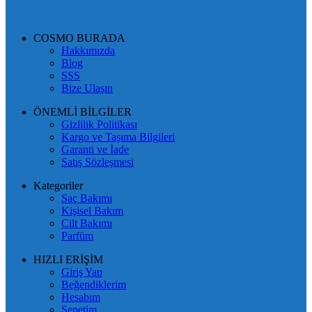
COSMO BURADA
Hakkımızda
Blog
SSS
Bize Ulaşın
ÖNEMLİ BİLGİLER
Gizlilik Politikası
Kargo ve Taşıma Bilgileri
Garanti ve İade
Satış Sözleşmesi
Kategoriler
Saç Bakımı
Kişisel Bakım
Cilt Bakımı
Parfüm
HIZLI ERİŞİM
Giriş Yap
Beğendiklerim
Hesabım
Sepetim