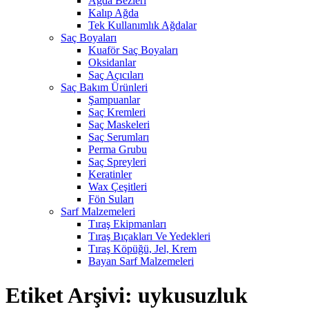
Ağda Bezleri
Kalıp Ağda
Tek Kullanımlık Ağdalar
Saç Boyaları
Kuaför Saç Boyaları
Oksidanlar
Saç Açıcıları
Saç Bakım Ürünleri
Şampuanlar
Saç Kremleri
Saç Maskeleri
Saç Serumları
Perma Grubu
Saç Spreyleri
Keratinler
Wax Çeşitleri
Fön Suları
Sarf Malzemeleri
Tıraş Ekipmanları
Tıraş Bıçakları Ve Yedekleri
Tıraş Köpüğü, Jel, Krem
Bayan Sarf Malzemeleri
Etiket Arşivi: uykusuzluk