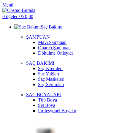
Menü
0
öğeler
/
₺
0,00
Saç Bakımı
ŞAMPUAN
Mavi Şampuan
Onarıcı Şampuan
Dökülme Önleyici
SAÇ BAKIMI
Saç Kremleri
Saç Yağları
Saç Maskeleri
Saç Serumları
SAÇ BOYALARI
Tüp Boya
Set Boya
Profesyonel Boyalar