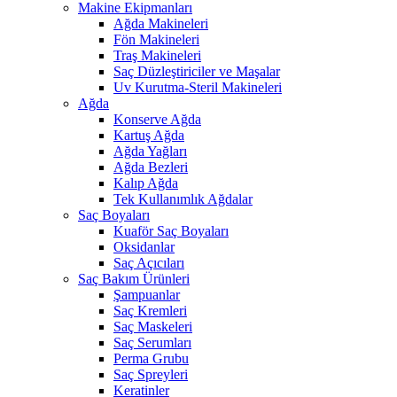
Makine Ekipmanları
Ağda Makineleri
Fön Makineleri
Traş Makineleri
Saç Düzleştiriciler ve Maşalar
Uv Kurutma-Steril Makineleri
Ağda
Konserve Ağda
Kartuş Ağda
Ağda Yağları
Ağda Bezleri
Kalıp Ağda
Tek Kullanımlık Ağdalar
Saç Boyaları
Kuaför Saç Boyaları
Oksidanlar
Saç Açıcıları
Saç Bakım Ürünleri
Şampuanlar
Saç Kremleri
Saç Maskeleri
Saç Serumları
Perma Grubu
Saç Spreyleri
Keratinler