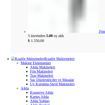
Fön
5 üzerinden
5.00
oy aldı
₺
1.550,00
Kuaför Malzemeleri
Makine Ekipmanları
Ağda Makineleri
Fön Makineleri
Traş Makineleri
Saç Düzleştiriciler ve Maşalar
Uv Kurutma-Steril Makineleri
Ağda
Konserve Ağda
Kartuş Ağda
Ağda Yağları