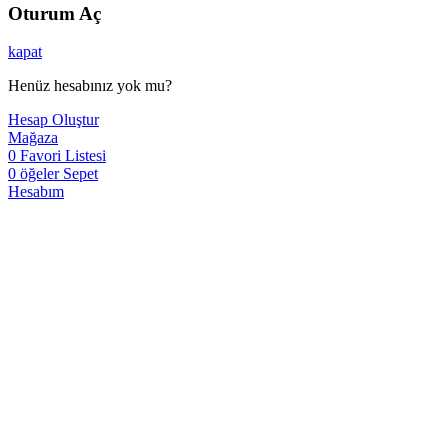
Oturum Aç
kapat
Henüz hesabınız yok mu?
Hesap Oluştur
Mağaza
0
Favori Listesi
0
öğeler
Sepet
Hesabım