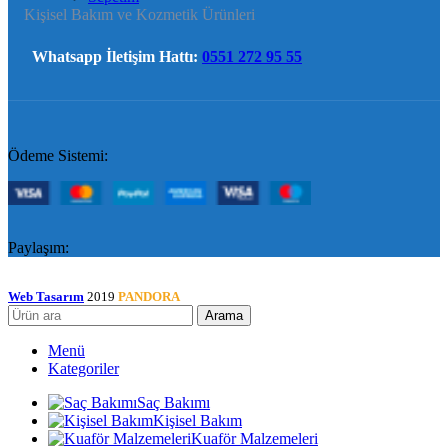
Kişisel Bakım ve Kozmetik Ürünleri
Whatsapp İletişim Hattı:
0551 272 95 55
Ödeme Sistemi:
Paylaşım:
Web Tasarım
2019
PANDORA
Arama
Menü
Kategoriler
Saç Bakımı
Kişisel Bakım
Kuaför Malzemeleri