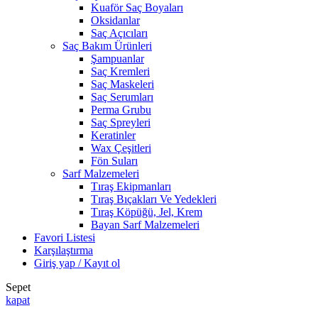
Kuaför Saç Boyaları
Oksidanlar
Saç Açıcıları
Saç Bakım Ürünleri
Şampuanlar
Saç Kremleri
Saç Maskeleri
Saç Serumları
Perma Grubu
Saç Spreyleri
Keratinler
Wax Çeşitleri
Fön Suları
Sarf Malzemeleri
Tıraş Ekipmanları
Tıraş Bıçakları Ve Yedekleri
Tıraş Köpüğü, Jel, Krem
Bayan Sarf Malzemeleri
Favori Listesi
Karşılaştırma
Giriş yap / Kayıt ol
Sepet
kapat