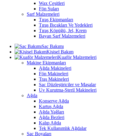
Wax Çeşitleri
Fön Suları
Sarf Malzemeleri
Tıraş Ekipmanları
Tıraş Bıçakları Ve Yedekleri
Tıraş Köpüğü, Jel, Krem
Bayan Sarf Malzemeleri
Saç Bakımı
Kişisel Bakım
Kuaför Malzemeleri
Makine Ekipmanları
Ağda Makineleri
Fön Makineleri
Traş Makineleri
Saç Düzleştiriciler ve Maşalar
Uv Kurutma-Steril Makineleri
Ağda
Konserve Ağda
Kartuş Ağda
Ağda Yağları
Ağda Bezleri
Kalıp Ağda
Tek Kullanımlık Ağdalar
Saç Boyaları