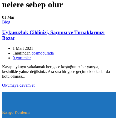
nelere sebep olur
01
Mar
Blog
Uykusuzluk Cildinizi, Saçınızı ve Tırnaklarınızı
Bozar
1 Mart 2021
Tarafından
cosmoburada
0
yorumlar
Kayıp uykuyu yakalamak her gece koştuğunuz bir yarışsa,
kesinlikle yalnız değilsiniz. Ara sıra bir gece geçirmek o kadar da
kötü olmasa...
Okumaya devam et
Kargo Yöntemi