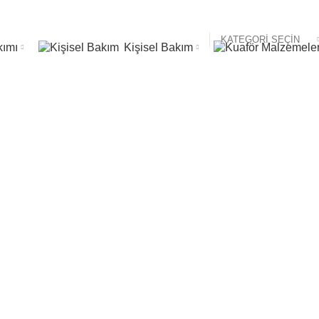
KATEGORI SEÇIN
kımı
Kişisel Bakım
i: Sebamed Pro
Serumu