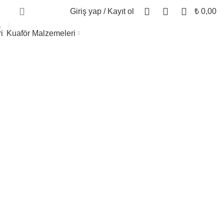
0
0
0
Giriş yap / Kayıt ol
₺
0,00
Kuaför Malzemeleri
 Canlandırma